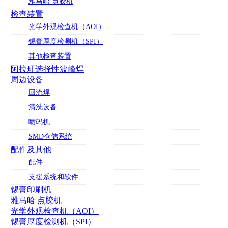
雅马哈 点胶机
检查装置
光学外观检查机（AOI）
锡膏厚度检测机（SPI）
其他检查装置
阿拉玎选择性波峰焊
周边设备
回流焊
清洗设备
喷码机
SMD仓储系统
配件及其他
配件
支援系统和软件
锡膏印刷机
雅马哈 点胶机
光学外观检查机（AOI）
锡膏厚度检测机（SPI）