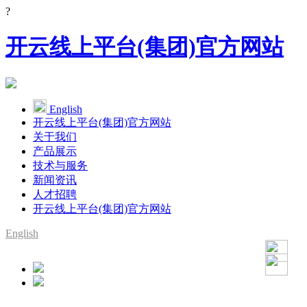
?
开云线上平台(集团)官方网站
English
开云线上平台(集团)官方网站
关于我们
产品展示
技术与服务
新闻资讯
人才招聘
开云线上平台(集团)官方网站
English
SMT整线设备供应商
YAMAHA代理