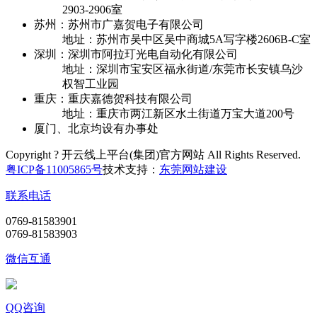
2903-2906室
苏州：苏州市广嘉贺电子有限公司
地址：苏州市吴中区吴中商城5A写字楼2606B-C室
深圳：深圳市阿拉玎光电自动化有限公司
地址：深圳市宝安区福永街道/东莞市长安镇乌沙
权智工业园
重庆：重庆嘉德贺科技有限公司
地址：重庆市两江新区水土街道万宝大道200号
厦门、北京均设有办事处
Copyright ? 开云线上平台(集团)官方网站 All Rights Reserved.
粤ICP备11005865号
技术支持：
东莞网站建设
联系电话
0769-81583901
0769-81583903
微信互通
QQ咨询