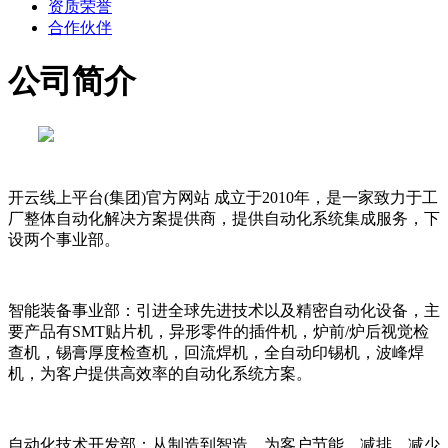
资质荣誉
合作伙伴
公司简介
开云线上平台(集团)官方网站 成立于2010年，是一家致力于工
厂整体自动化解决方案提供商，提供自动化系统集成服务，下
设两个事业部。
智能装备事业部：引进全球先进技术以及精密自动化设备，主
要产品有SMT贴片机，异形零件的插件机，炉前/炉后视觉检
查机，锡膏厚度检查机，回流焊机，全自动印锡机，波峰焊
机，为客户提供高效率的自动化系统方案。
自动化技术开发部：从制造到智造，为客户节能，减排，减少