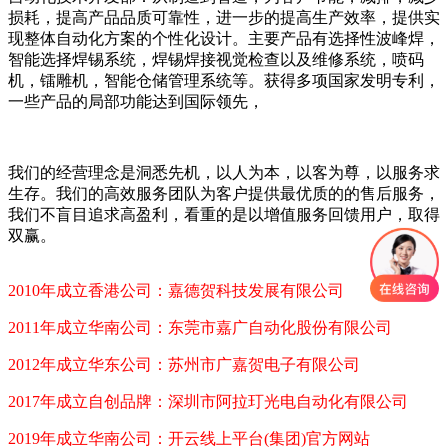
损耗，提高产品品质可靠性，进一步的提高生产效率，提供实
现整体自动化方案的个性化设计。主要产品有选择性波峰焊，
智能选择焊锡系统，焊锡焊接视觉检查以及维修系统，喷码
机，镭雕机，智能仓储管理系统等。获得多项国家发明专利，
一些产品的局部功能达到国际领先，
我们的经营理念是洞悉先机，以人为本，以客为尊，以服务求
生存。我们的高效服务团队为客户提供最优质的的售后服务，
我们不盲目追求高盈利，看重的是以增值服务回馈用户，取得
双赢。
2010年成立香港公司：嘉德贺科技发展有限公司
2011年成立华南公司：东莞市嘉广自动化股份有限公司
2012年成立华东公司：苏州市广嘉贺电子有限公司
2017年成立自创品牌：深圳市阿拉玎光电自动化有限公司
2019年成立华南公司：开云线上平台(集团)官方网站