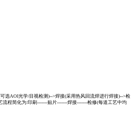
可选AOI光学/目视检测)-->焊接(采用热风回流焊进行焊接)-->检
印刷-------贴片-------焊接-------检修(每道工艺中均