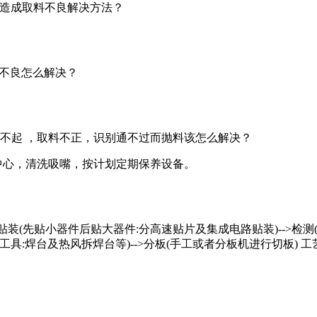
变短造成取料不良解决方法？
料不良怎么解决？
不起 ，取料不正，识别通不过而抛料该怎么解决？
E中心，清洗吸嘴，按计划定期保养设备。
->贴装(先贴小器件后贴大器件:分高速贴片及集成电路贴装)-->检测(
焊台及热风拆焊台等)-->分板(手工或者分板机进行切板) 工艺流程简化为: