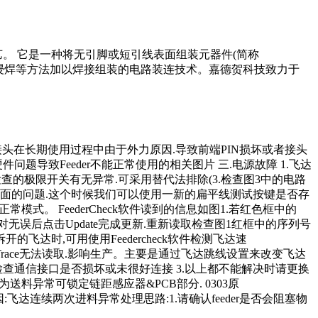
术和工艺。 它是一种将无引脚或短引线表面组装元器件(简称
过回流焊或浸焊等方法加以焊接组装的电路装连技术。嘉德贺科技致力于
因:通信接头在长期使用过程中由于外力原因.导致前端PIN损坏或者接头
件问题导致Feeder不能正常使用的相关图片 三.电源故障 1.飞达
.检查的极限开关有无异常.可采用替代法排除(3.检查图3中的电路
方面的问题.这个时候我们可以使用一新的扁平线测试按键是否存
。 FeederCheck软件读到的信息如图1.若红色框中的
对无误后点击Update完成更新.重新读取检查图1红框中的序列号
达时,可用使用Feedercheck软件检测飞达速
TTrace无法读取.影响生产。主要是通过飞达跳线设置来改变飞达
.检查通信接口是否损坏或未很好连接 3.以上都不能解决时请更换
常为送料异常可锁定链距感应器&PCB部分. 0303原
903原因:飞达连续两次进料异常处理思路:1.请确认feeder是否会阻塞物