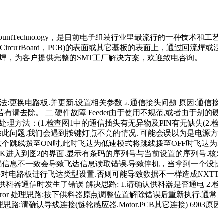
eMountTechnology，是目前电子组装行业里最流行的一种技
tedCircuitBoard，PCB)的表面或其它基板的表面上，通
流焊，为客户提供完整的SMT工厂解决方案，欢迎致电咨询。
路.处理方法:更换电路板.并更新.设置相关参数 2.通信接头问题 原
请去除。 二.硬件故障 Feeder由于使用不规范,或者由于别的硬
 处理方法：(1.检查图1中的通信插头有无异物及PIN有无缺失(2
此问题.我们会遇到按键灯点不亮的情况. 可能会误以为是电源
线拨至ON时,此时飞达为低速模式将跳线拨至OFF时飞达为正常模式
点击OK进入到图2的界面.显示有条码的序列号与当前设置的序列号.核
息不一致会导致飞达信息读取错误.导致停机，当拿到一个没拆开的飞
板后需要对电路板进行飞达类型设置.否则可能导致数据不一样造成NX
料器通信时发生了错误 解决思路: 1.请确认供料器是否通电 2
enderror 处理思路:按下供料器原点调整位置解除错误后重新执行.通
了超时) 处理思路:请确认导线连接(链轮感应器.Motor.PCB其它连接) 6