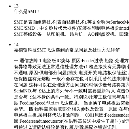
13
什么是SMT?
SMT是表面组装技术(表面贴装技术),英文全称为Surfac
SMC/SMD，中文称片状元器件)安装在印制电路板(Prin
SMT整线设备，从印刷机、贴片机、AOI到点胶机、回
14
嘉德贺科技SMT飞达遇到的常见问题及处理方法详解
一.通信故障 1.电路板IC烧坏 原因:Feeder过载.短
有异物导致无法正常通信处理方法:(1.检查接头有无异物.若有
不通电 原因:供电部分问题(插头.电源开关.电路板保险丝)
板保险丝有无熔断.一般不会存在也可以采用替代法来排除
在问题.这样可以在处理这方面问题的时候少走弯路将第六个跳
SerialNO.与飞达上的序列号不一致时需要重新写入.
是否与飞达本身的条码一致。特别说明:若主板信息与条码信
度.FeedingSpeed即显示飞达速度。 当更换了电路
类型。 四.物料盖膜卷取部分相关参数及设置，原因:在与供
电路板主板.采用替代法排除问题。 0301原因:Feeders
因:Feedersendtimeouterror(在供料器传送中发生
料通过 2.请确认链轮是否过脏.导致感应器错误识别.